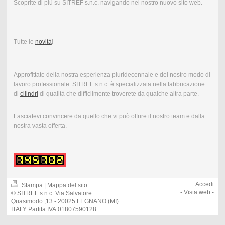
Scoprite di più su SITREF s.n.c. navigando nel nostro nuovo sito web.
Tutte le
novità
!
Approfittate della nostra esperienza pluridecennale e del nostro modo di
lavoro professionale. SITREF s.n.c. è specializzata nella fabbricazione
di
cilindri
di qualità che difficilmente troverete da qualche altra parte.
Lasciatevi convincere da quello che vi può offrire il nostro team e dalla
nostra vasta offerta.
Accedi
Stampa
|
Mappa del sito
-
Vista web
-
© SITREF s.n.c. Via Salvatore
Quasimodo ,13 - 20025 LEGNANO (MI)
ITALY Partita IVA:01807590128